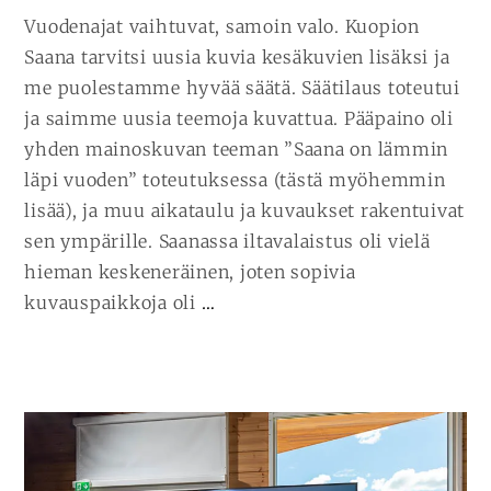
Vuodenajat vaihtuvat, samoin valo. Kuopion
Saana tarvitsi uusia kuvia kesäkuvien lisäksi ja
me puolestamme hyvää säätä. Säätilaus toteutui
ja saimme uusia teemoja kuvattua. Pääpaino oli
yhden mainoskuvan teeman ”Saana on lämmin
läpi vuoden” toteutuksessa (tästä myöhemmin
lisää), ja muu aikataulu ja kuvaukset rakentuivat
sen ympärille. Saanassa iltavalaistus oli vielä
hieman keskeneräinen, joten sopivia
JATKA
kuvauspaikkoja oli
…
LUKEMISTA
REFERENSSIKUVAUS
KUOPION
SAANA
PART
II