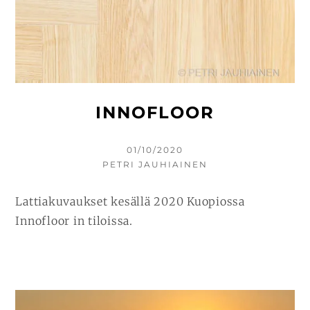
INNOFLOOR
KIRJOITETTU
01/10/2020
KIRJOITTAJA
PETRI JAUHIAINEN
Lattiakuvaukset kesällä 2020 Kuopiossa
Innofloor in tiloissa.