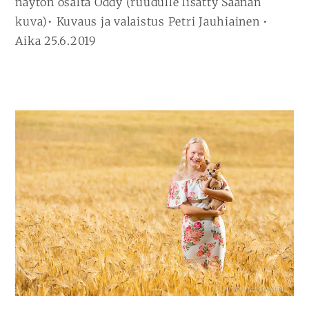
näytön osalta Oddy (ruudulle lisätty Saanan
kuva)• Kuvaus ja valaistus Petri Jauhiainen •
Aika 25.6.2019