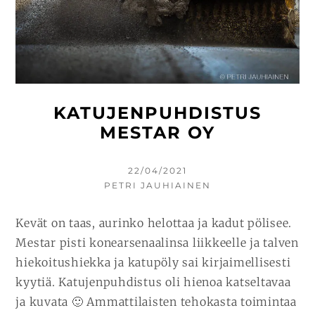
KATUJENPUHDISTUS
MESTAR OY
KIRJOITETTU
22/04/2021
KIRJOITTAJA
PETRI JAUHIAINEN
Kevät on taas, aurinko helottaa ja kadut pölisee.
Mestar pisti konearsenaalinsa liikkeelle ja talven
hiekoitushiekka ja katupöly sai kirjaimellisesti
kyytiä. Katujenpuhdistus oli hienoa katseltavaa
ja kuvata 🙂 Ammattilaisten tehokasta toimintaa