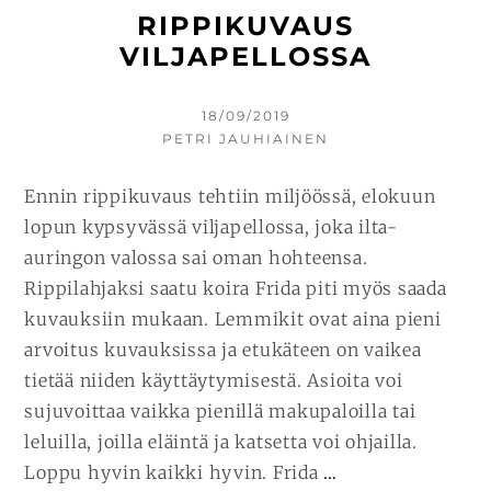
RIPPIKUVAUS
VILJAPELLOSSA
KIRJOITETTU
18/09/2019
KIRJOITTAJA
PETRI JAUHIAINEN
Ennin rippikuvaus tehtiin miljöössä, elokuun
lopun kypsyvässä viljapellossa, joka ilta-
auringon valossa sai oman hohteensa.
Rippilahjaksi saatu koira Frida piti myös saada
kuvauksiin mukaan. Lemmikit ovat aina pieni
arvoitus kuvauksissa ja etukäteen on vaikea
tietää niiden käyttäytymisestä. Asioita voi
sujuvoittaa vaikka pienillä makupaloilla tai
leluilla, joilla eläintä ja katsetta voi ohjailla.
JATKA
Loppu hyvin kaikki hyvin. Frida
…