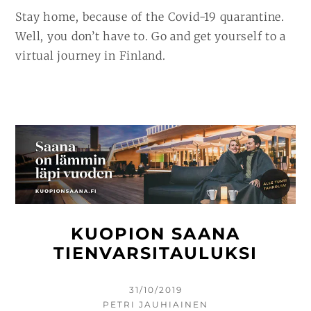
Stay home, because of the Covid-19 quarantine.
Well, you don’t have to. Go and get yourself to a
virtual journey in Finland.
KUOPION SAANA
TIENVARSITAULUKSI
KIRJOITETTU
31/10/2019
KIRJOITTAJA
PETRI JAUHIAINEN