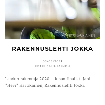
RAKENNUSLEHTI JOKKA
KIRJOITETTU
03/03/2021
KIRJOITTAJA
PETRI JAUHIAINEN
Laadun rakentaja 2020 – kisan finalisti Jani
”Hevi” Hartikainen, Rakennuslehti Jokka