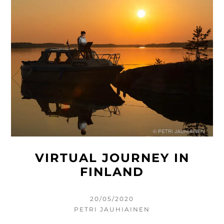
VIRTUAL JOURNEY IN
FINLAND
KIRJOITETTU
20/05/2020
KIRJOITTAJA
PETRI JAUHIAINEN