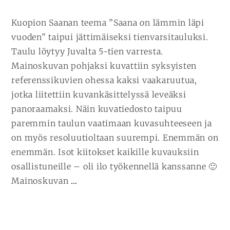
Kuopion Saanan teema ”Saana on lämmin läpi
vuoden” taipui jättimäiseksi tienvarsitauluksi.
Taulu löytyy Juvalta 5-tien varresta.
Mainoskuvan pohjaksi kuvattiin syksyisten
referenssikuvien ohessa kaksi vaakaruutua,
jotka liitettiin kuvankäsittelyssä leveäksi
panoraamaksi. Näin kuvatiedosto taipuu
paremmin taulun vaatimaan kuvasuhteeseen ja
on myös resoluutioltaan suurempi. Enemmän on
enemmän. Isot kiitokset kaikille kuvauksiin
osallistuneille – oli ilo työkennellä kanssanne 🙂
JATKA
Mainoskuvan
…
LUKEMISTA
KUOPION
SAANA