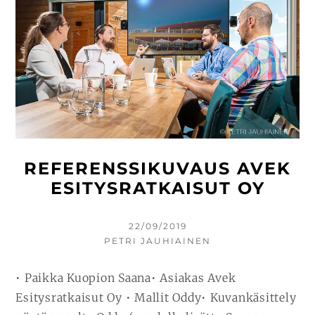
REFERENSSIKUVAUS AVEK
ESITYSRATKAISUT OY
KIRJOITETTU
22/09/2019
KIRJOITTAJA
PETRI JAUHIAINEN
• Paikka Kuopion Saana• Asiakas Avek
Esitysratkaisut Oy • Mallit Oddy• Kuvankäsittely