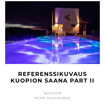
TIENVARSITAULUKSI
REFERENSSIKUVAUS
KUOPION SAANA PART II
KIRJOITETTU
16/10/2019
KIRJOITTAJA
PETRI JAUHIAINEN