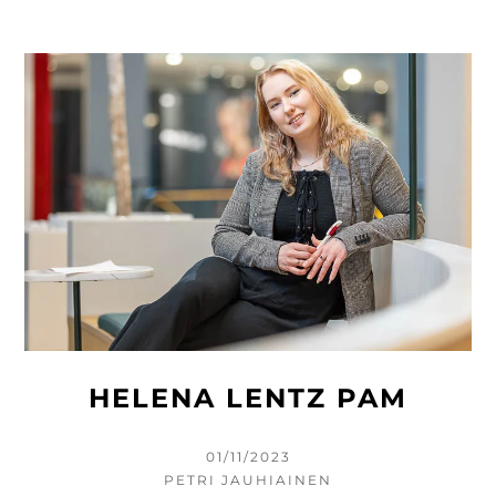
HELENA LENTZ PAM
KIRJOITETTU
01/11/2023
KIRJOITTAJA
PETRI JAUHIAINEN