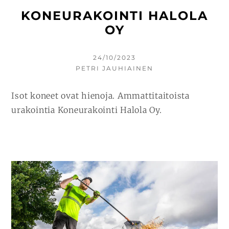
KONEURAKOINTI HALOLA
OY
KIRJOITETTU
24/10/2023
KIRJOITTAJA
PETRI JAUHIAINEN
Isot koneet ovat hienoja. Ammattitaitoista
urakointia Koneurakointi Halola Oy.