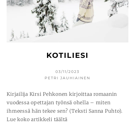
KOTILIESI
KIRJOITETTU
03/11/2023
KIRJOITTAJA
PETRI JAUHIAINEN
Kirjailija Kirsi Pehkonen kirjoittaa romaanin
vuodessa opettajan työnsä ohella – miten
ihmeessä hän tekee sen? (Teksti Sanna Puhto).
Lue koko artikkeli täältä