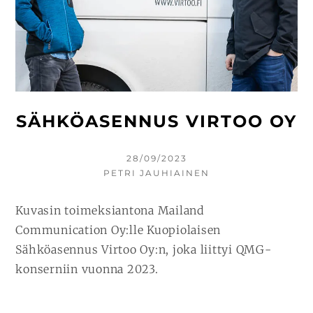
SÄHKÖASENNUS VIRTOO OY
KIRJOITETTU
28/09/2023
KIRJOITTAJA
PETRI JAUHIAINEN
Kuvasin toimeksiantona Mailand
Communication Oy:lle Kuopiolaisen
Sähköasennus Virtoo Oy:n, joka liittyi QMG-
konserniin vuonna 2023.