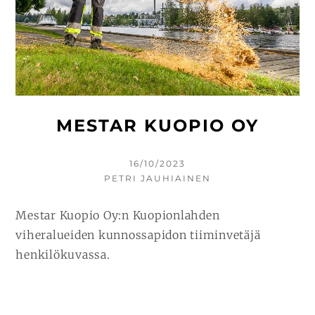
MESTAR KUOPIO OY
KIRJOITETTU
16/10/2023
KIRJOITTAJA
PETRI JAUHIAINEN
Mestar Kuopio Oy:n Kuopionlahden
viheralueiden kunnossapidon tiiminvetäjä
henkilökuvassa.