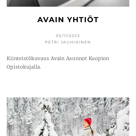
AVAIN YHTIÖT
KIRJOITETTU
05/11/2023
KIRJOITTAJA
PETRI JAUHIAINEN
Kiinteistökuvaus Avain Asunnot Kuopion
Opistokujalla.