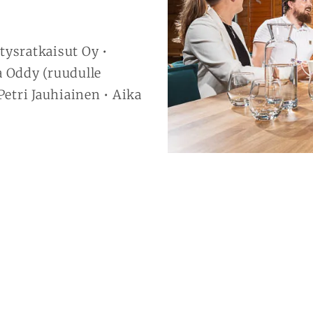
tysratkaisut Oy •
a Oddy (ruudulle
Petri Jauhiainen • Aika