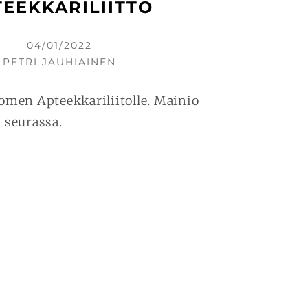
TEEKKARILIITTO
KIRJOITETTU
04/01/2022
KIRJOITTAJA
PETRI JAUHIAINEN
men Apteekkariliitolle. Mainio
 seurassa.