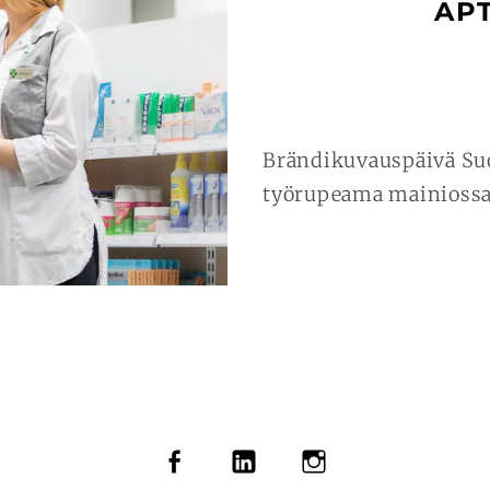
AP
Brändikuvauspäivä Suo
työrupeama mainiossa
FACEBOOK
LINKEDIN
INSTAGRAM