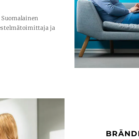
n Suomalainen
estelmätoimittaja ja
BRÄND