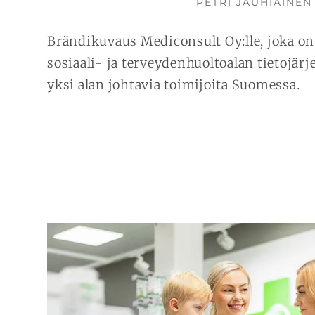
KIRJOITTAJA
PETRI JAUHIAINEN
Brändikuvaus Mediconsult Oy:lle, joka o
sosiaali- ja terveydenhuoltoalan tietojärj
yksi alan johtavia toimijoita Suomessa.