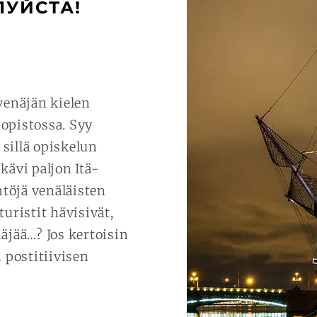
ЛУЙСТА!
venäjän kielen
sopistossa. Syy
 sillä opiskelun
kävi paljon Itä-
ntöjä venäläisten
turistit hävisivät,
näjää…? Jos kertoisin
i postitiivisen