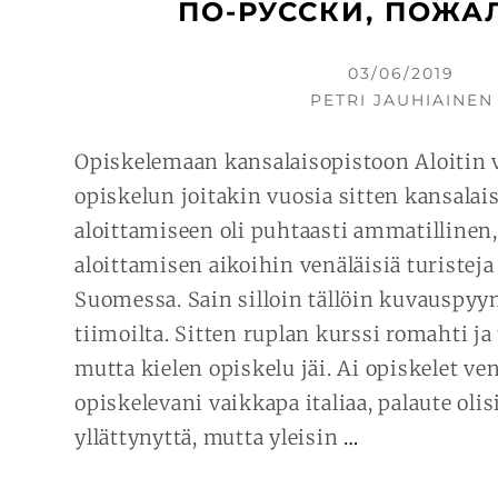
ПО-РУССКИ, ПОЖА
KIRJOITETTU
03/06/2019
KIRJOITTAJA
PETRI JAUHIAINEN
Opiskelemaan kansalaisopistoon Aloitin 
opiskelun joitakin vuosia sitten kansalai
aloittamiseen oli puhtaasti ammatillinen,
aloittamisen aikoihin venäläisiä turisteja 
Suomessa. Sain silloin tällöin kuvauspyy
tiimoilta. Sitten ruplan kurssi romahti ja 
mutta kielen opiskelu jäi. Ai opiskelet ve
opiskelevani vaikkapa italiaa, palaute olis
JATKA
yllättynyttä, mutta yleisin
…
LUKEMISTA