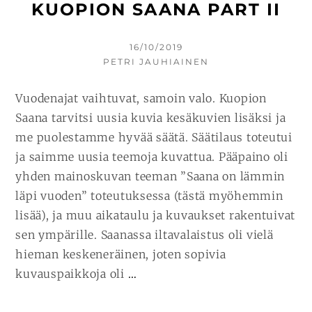
KUOPION SAANA PART II
KIRJOITETTU
16/10/2019
KIRJOITTAJA
PETRI JAUHIAINEN
Vuodenajat vaihtuvat, samoin valo. Kuopion
Saana tarvitsi uusia kuvia kesäkuvien lisäksi ja
me puolestamme hyvää säätä. Säätilaus toteutui
ja saimme uusia teemoja kuvattua. Pääpaino oli
yhden mainoskuvan teeman ”Saana on lämmin
läpi vuoden” toteutuksessa (tästä myöhemmin
lisää), ja muu aikataulu ja kuvaukset rakentuivat
sen ympärille. Saanassa iltavalaistus oli vielä
hieman keskeneräinen, joten sopivia
JATKA
kuvauspaikkoja oli
…
LUKEMISTA
REFERENSSIKUVAUS