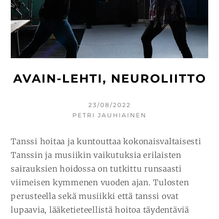
AVAIN-LEHTI, NEUROLIITTO
KIRJOITETTU
23/08/2022
KIRJOITTAJA
PETRI JAUHIAINEN
Tanssi hoitaa ja kuntouttaa kokonaisvaltaisesti
Tanssin ja musiikin vaikutuksia erilaisten
sairauksien hoidossa on tutkittu runsaasti
viimeisen kymmenen vuoden ajan. Tulosten
perusteella sekä musiikki että tanssi ovat
lupaavia, lääketieteellistä hoitoa täydentäviä