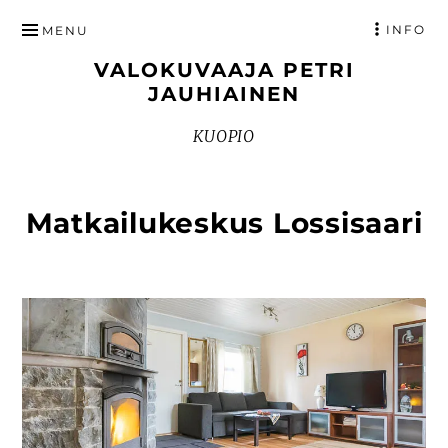
HYPPÄÄ
INFO
MENU
SISÄLTÖÖN
VALOKUVAAJA PETRI
JAUHIAINEN
KUOPIO
Matkailukeskus Lossisaari