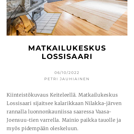
MATKAILUKESKUS
LOSSISAARI
KIRJOITETTU
06/10/2022
KIRJOITTAJA
PETRI JAUHIAINEN
Kiinteistökuvaus Keiteleellä. Matkailukeskus
Lossisaari sijaitsee kalarikkaan Nilakka-järven
rannalla luonnonkauniissa saaressa Vaasa-
Joensuu-tien varrella. Mainio paikka tauolle ja
myös pidempään oleskeluun.