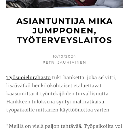
ASIANTUNTIJA MIKA
JUMPPONEN,
TYÖTERVEYSLAITOS
KIRJOITETTU
10/10/2024
KIRJOITTAJA
PETRI JAUHIAINEN
Työsuojelurahasto
tuki hanketta, joka selvitti,
lisäävätkö henkilökohtaiset etäluettavat
kaasumittarit työntekijöiden turvallisuutta.
Hankkeen tuloksena syntyi malliratkaisu
työpaikoille mittarien käyttöönottoa varten.
“Meillä on vielä paljon tehtävää. Työpaikoilta voi