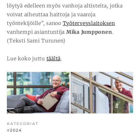
löytyä edelleen myös vanhoja altisteita, jotka
voivat aiheuttaa haittoja ja vaaroja
työntekijöille”, sanoo
Työterveyslaitoksen
vanhempi asiantuntija
Mika Jumpponen
.
(Teksti Sami Turunen)
Lue koko juttu
täältä
.
KATEGORIAT
#
2024