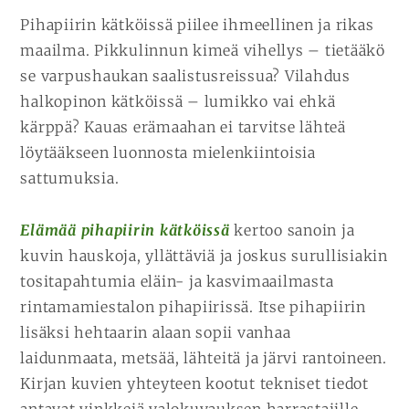
Pihapiirin kätköissä piilee ihmeellinen ja rikas
maailma. Pikkulinnun kimeä vihellys – tietääkö
se varpushaukan saalistusreissua? Vilahdus
halkopinon kätköissä – lumikko vai ehkä
kärppä? Kauas erämaahan ei tarvitse lähteä
löytääkseen luonnosta mielenkiintoisia
sattumuksia.
Elämää pihapiirin kätköissä
kertoo sanoin ja
kuvin hauskoja, yllättäviä ja joskus surullisiakin
tositapahtumia eläin- ja kasvimaailmasta
rintamamiestalon pihapiirissä. Itse pihapiirin
lisäksi hehtaarin alaan sopii vanhaa
laidunmaata, metsää, lähteitä ja järvi rantoineen.
Kirjan kuvien yhteyteen kootut tekniset tiedot
antavat vinkkejä valokuvauksen harrastajille.