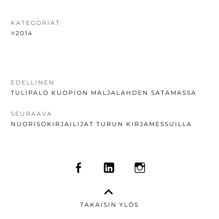
KATEGORIAT
#
2014
ARTIKKELIEN
EDELLINEN
EDELLINEN
TULIPALO KUOPION MALJALAHDEN SATAMASSA
SELAUS
UUTINEN:
SEURAAVA
SEURAAVA
NUORISOKIRJAILIJAT TURUN KIRJAMESSUILLA
UUTINEN:
SOMEVALIKKO
FACEBOOK
LINKEDIN
INSTAGRAM
TAKAISIN YLÖS