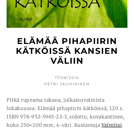
ELÄMÄÄ PIHAPIIRIN
KÄTKÖISSÄ KANSIEN
VÄLIIN
KIRJOITETTU
17/08/2014
KIRJOITTAJA
PETRI JAUHIAINEN
Pitkä rupeama takana, julkaisuvalmista
lokakuussa: Elämää pihapiirin kätköissä, 120 s.
ISBN 978-952-5965-22-3, sidottu, kovakantinen,
koko 250×200 mm, 4-väri. Kustantaja
Valmiixi
.