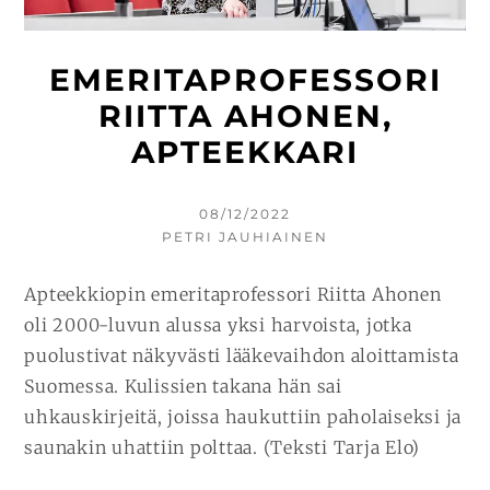
EMERITAPROFESSORI
RIITTA AHONEN,
APTEEKKARI
KIRJOITETTU
08/12/2022
KIRJOITTAJA
PETRI JAUHIAINEN
Apteekkiopin emeritaprofessori Riitta Ahonen
oli 2000-luvun alussa yksi harvoista, jotka
puolustivat näkyvästi lääkevaihdon aloittamista
Suomessa. Kulissien takana hän sai
uhkauskirjeitä, joissa haukuttiin paholaiseksi ja
saunakin uhattiin polttaa. (Teksti Tarja Elo)