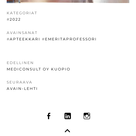
KATEGORIAT
#
2022
AVAINSANAT
#
APTEEKKARI
#
EMERITAPROFESSORI
ARTIKKELIEN
EDELLINEN
EDELLINEN
MEDICONSULT OY KUOPIO
SELAUS
UUTINEN:
SEURAAVA
SEURAAVA
AVAIN-LEHTI
UUTINEN:
SOMEVALIKKO
FACEBOOK
LINKEDIN
INSTAGRAM