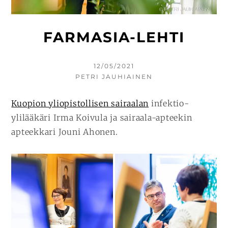
FARMASIA-LEHTI
KIRJOITETTU
12/05/2021
KIRJOITTAJA
PETRI JAUHIAINEN
Kuopion yliopistollisen sairaalan
infektio-
ylilääkäri Irma Koivula ja sairaala-apteekin
apteekkari Jouni Ahonen.