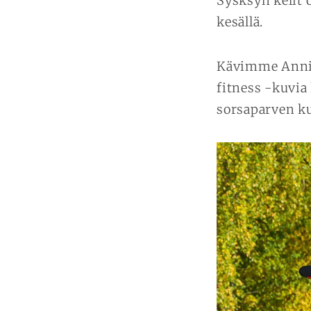
Sysksyn kelit 
kesällä.
Kävimme Annik
fitness -kuvia
sorsaparven ku