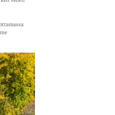
aiken veden
 ottamassa
mme