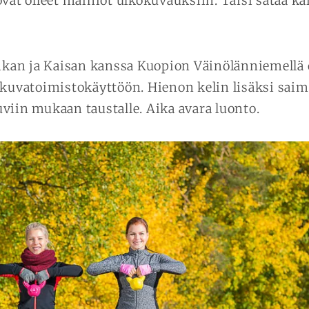
ovat olleet mainiot ulkokuvauksiin. Taisi sataa k
an ja Kaisan kanssa Kuopion Väinölänniemellä
 kuvatoimistokäyttöön. Hienon kelin lisäksi sai
viin mukaan taustalle. Aika avara luonto.