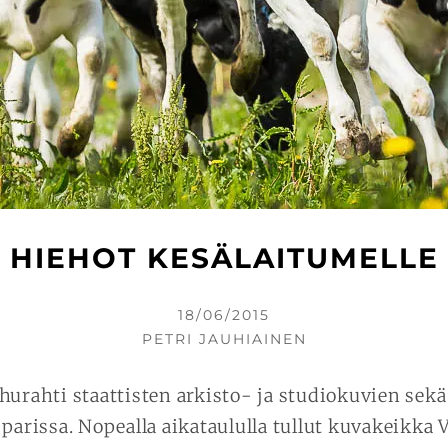
HIEHOT KESÄLAITUMELLE
KIRJOITETTU
18/06/2015
KIRJOITTAJA
PETRI JAUHIAINEN
hurahti staattisten arkisto- ja studiokuvien sekä
 parissa. Nopealla aikataululla tullut kuvakeikk