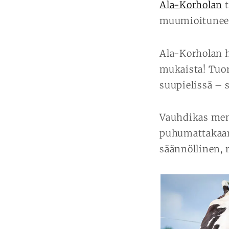
Ala-Korholan
t
muumioituneell
Ala-Korholan h
mukaista! Tuor
suupielissä – 
Vauhdikas men
puhumattakaan.
säännöllinen, 