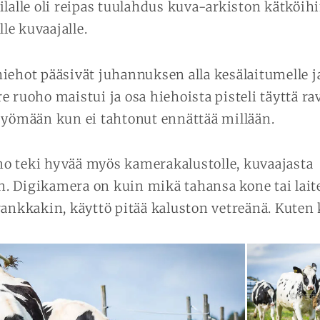
ilalle oli reipas tuulahdus kuva-arkiston kätköih
e kuvaajalle.
iehot pääsivät juhannuksen alla kesälaitumelle j
e ruoho maistui ja osa hiehoista pisteli täyttä ra
syömään kun ei tahtonut ennättää millään.
o teki hyvää myös kamerakalustolle, kuvaajasta
 Digikamera on kuin mikä tahansa kone tai laite
rankkakin, käyttö pitää kaluston vetreänä. Kuten