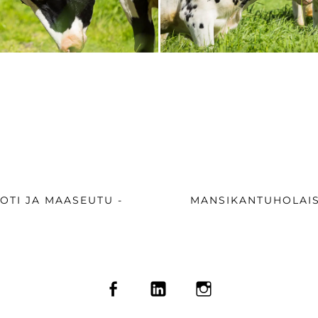
LIEN
SEURAAVA
OTI JA MAASEUTU -
MANSIKANTUHOLAIS
UUTINEN:
FACEBOOK
LINKEDIN
INSTAGRAM