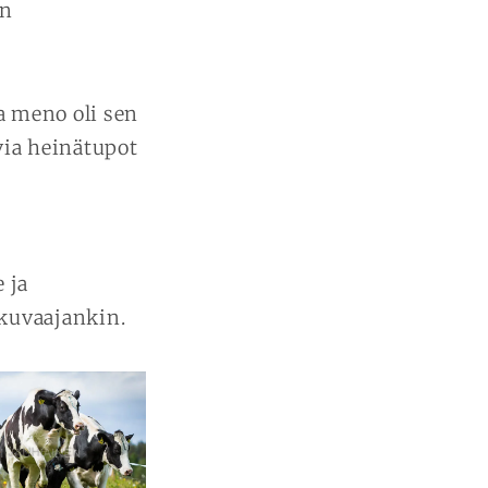
in
a meno oli sen
via heinätupot
 ja
 kuvaajankin.