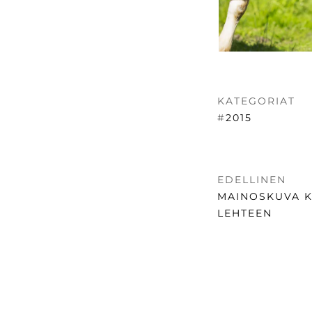
KATEGORIAT
#
2015
ARTIKKE
EDELLINEN
SELAUS
EDELLINEN
MAINOSKUVA K
UUTINEN:
LEHTEEN
SOMEVALIKKO