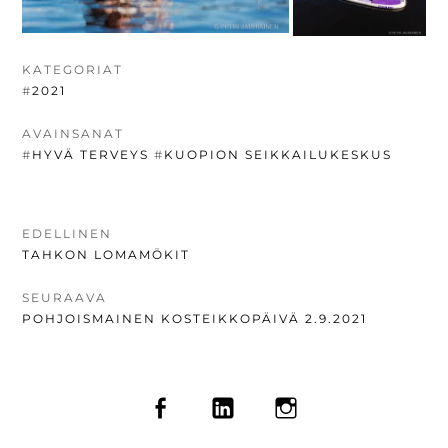
KATEGORIAT
#
2021
AVAINSANAT
#
HYVÄ TERVEYS
#
KUOPION SEIKKAILUKESKUS
ARTIKKELIEN
EDELLINEN
EDELLINEN
TAHKON LOMAMÖKIT
SELAUS
UUTINEN:
SEURAAVA
SEURAAVA
POHJOISMAINEN KOSTEIKKOPÄIVÄ 2.9.2021
UUTINEN:
SOMEVALIKKO
FACEBOOK
LINKEDIN
INSTAGRAM