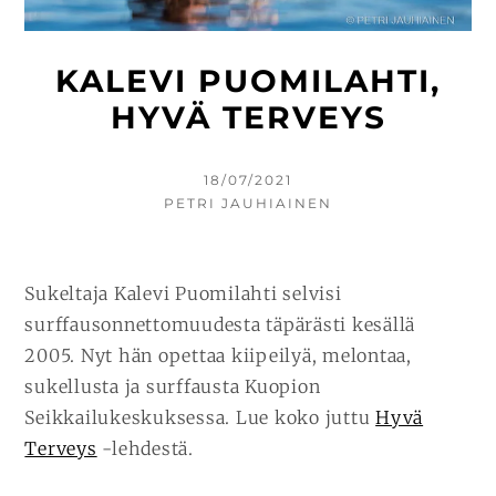
KALEVI PUOMILAHTI,
HYVÄ TERVEYS
KIRJOITETTU
18/07/2021
KIRJOITTAJA
PETRI JAUHIAINEN
Sukeltaja Kalevi Puomilahti selvisi
surffausonnettomuudesta täpärästi kesällä
2005. Nyt hän opettaa kiipeilyä, melontaa,
sukellusta ja surffausta Kuopion
Seikkailukeskuksessa. Lue koko juttu
Hyvä
Terveys
-lehdestä.