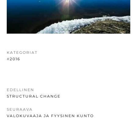
KATEGORIAT
#
2016
ARTIKKELIEN
EDELLINEN
EDELLINEN
STRUCTURAL CHANGE
SELAUS
UUTINEN:
SEURAAVA
SEURAAVA
VALOKUVAAJA JA FYYSINEN KUNTO
UUTINEN: