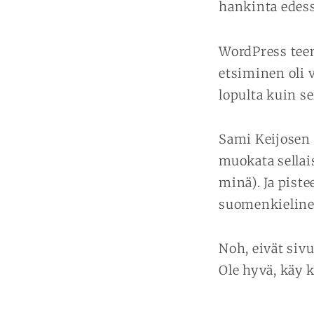
hankinta edess
WordPress teem
etsiminen oli 
lopulta kuin s
Sami Keijosen 
muokata sellai
minä). Ja piste
suomenkielinen 
Noh, eivät sivu
Ole hyvä, käy