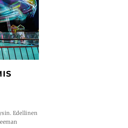
MIS
ysin. Edellinen
 teeman