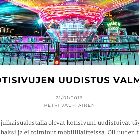
TISIVUJEN UUDISTUS VAL
KIRJOITETTU
21/01/2016
KIRJOITTAJA
PETRI JAUHIAINEN
julkaisualustalla olevat kotisivuni uudistuivat tä
haksi ja ei toiminut mobiililaitteissa. Oli uuden