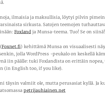
ä.
oja, ilmaisia ja maksullisia, löytyi pilvin pimein
varsinaista sirkusta. Satojen teemojen turhauttava
einään:
Foxland
ja Munsa-teema. Tuo! Se on siinä
(
Foxnet.fi
) kehittämä Munsa on visuaalisesti näy
senkin, jolla WordPress -peukalo on keskellä k
enä iin päälle: tuki Foxlandista on erittäin nopea,
(in English too, if you like).
ni täysin valmiit ole, mutta perusasiat kyllä. Ja k
 katsomassa
petrijauhiainen.net