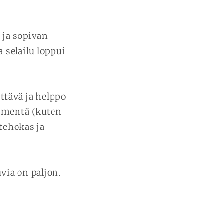
 ja sopivan
 selailu loppui
!
ttävä ja helppo
ämmentä (kuten
 tehokas ja
uvia on paljon.