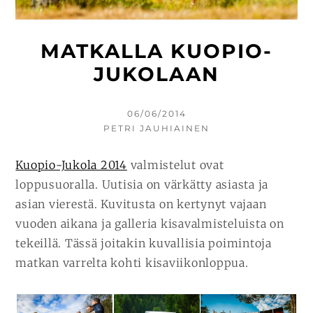
MATKALLA KUOPIO-
JUKOLAAN
KIRJOITETTU
06/06/2014
KIRJOITTAJA
PETRI JAUHIAINEN
Kuopio-Jukola 2014
valmistelut ovat
loppusuoralla. Uutisia on värkätty asiasta ja
asian vierestä. Kuvitusta on kertynyt vajaan
vuoden aikana ja galleria kisavalmisteluista on
tekeillä. Tässä joitakin kuvallisia poimintoja
matkan varrelta kohti kisaviikonloppua.