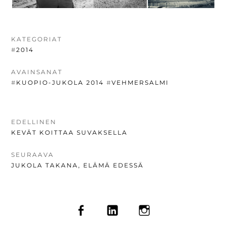
KATEGORIAT
#
2014
AVAINSANAT
#
KUOPIO-JUKOLA 2014
#
VEHMERSALMI
ARTIKKELIEN
EDELLINEN
EDELLINEN
KEVÄT KOITTAA SUVAKSELLA
SELAUS
UUTINEN:
SEURAAVA
SEURAAVA
JUKOLA TAKANA, ELÄMÄ EDESSÄ
UUTINEN:
SOMEVALIKKO
FACEBOOK
LINKEDIN
INSTAGRAM