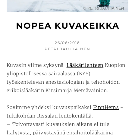
NOPEA KUVAKEIKKA
KIRJOITETTU
26/06/2018
KIRJOITTAJA
PETRI JAUHIAINEN
Kuvasin viime syksynä
Lääkärilehteen
Kuopion
yliopistollisessa sairaalassa (KYS)
työskentelevän anestesiologian ja tehohoidon
erikoislääkärin Kirsimarja Metsävainion.
Sovimme yhdeksi kuvauspaikaksi
FinnHems
-
tukikohdan Rissalan lentokentällä.
– Toivottavasti kuvauksien aikana ei tule
hälytystä, päivystävänä ensihoitolääkärinä