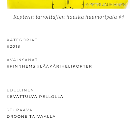
Kopterin tarroittajien hauska huumoripala 🙂
KATEGORIAT
#
2018
AVAINSANAT
#
FINNHEMS
#
LÄÄKÄRIHELIKOPTERI
ARTIKKELIEN
EDELLINEN
EDELLINEN
KEVÄTTULVA PELLOLLA
SELAUS
UUTINEN:
SEURAAVA
SEURAAVA
DROONE TAIVAALLA
UUTINEN: