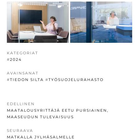
KATEGORIAT
#
2024
AVAINSANAT
#
TIEDON SILTA
#
TYÖSUOJELURAHASTO
ARTIKKELIEN
EDELLINEN
EDELLINEN
MAATALOUSYRITTÄJÄ EETU PURSIAINEN,
SELAUS
UUTINEN:
MAASEUDUN TULEVAISUUS
SEURAAVA
SEURAAVA
MATKALLA JYLHÄSALMELLE