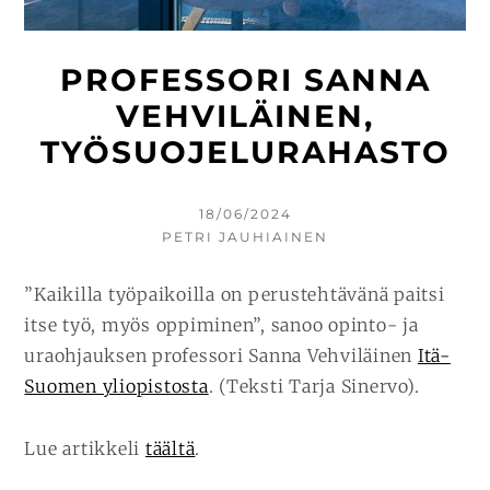
PROFESSORI SANNA
VEHVILÄINEN,
TYÖSUOJELURAHASTO
KIRJOITETTU
18/06/2024
KIRJOITTAJA
PETRI JAUHIAINEN
”Kaikilla työpaikoilla on perustehtävänä paitsi
itse työ, myös oppiminen”, sanoo opinto- ja
uraohjauksen professori Sanna Vehviläinen
Itä-
Suomen yliopistosta
. (Teksti Tarja Sinervo).
Lue artikkeli
täältä
.