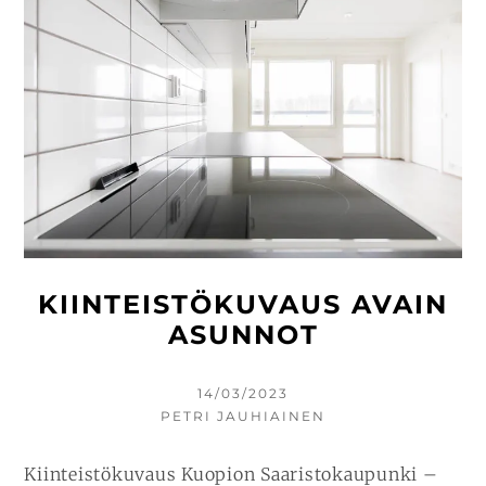
KIINTEISTÖKUVAUS AVAIN
ASUNNOT
KIRJOITETTU
14/03/2023
KIRJOITTAJA
PETRI JAUHIAINEN
Kiinteistökuvaus Kuopion Saaristokaupunki –