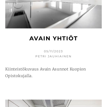
AVAIN YHTIÖT
KIRJOITETTU
05/11/2023
KIRJOITTAJA
PETRI JAUHIAINEN
Kiinteistökuvaus Avain Asunnot Kuopion
Opistokujalla.