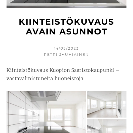
KIINTEISTÖKUVAUS
AVAIN ASUNNOT
KIRJOITETTU
14/03/2023
KIRJOITTAJA
PETRI JAUHIAINEN
Kiinteistökuvaus Kuopion Saaristokaupunki –
vastavalmistuneita huoneistoja.