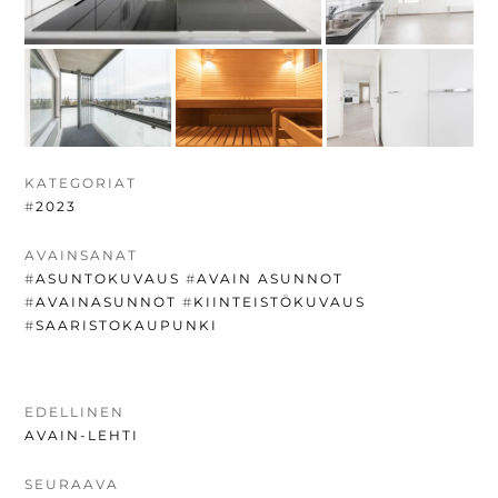
KATEGORIAT
#
2023
AVAINSANAT
#
ASUNTOKUVAUS
#
AVAIN ASUNNOT
#
AVAINASUNNOT
#
KIINTEISTÖKUVAUS
#
SAARISTOKAUPUNKI
ARTIKKELIEN
EDELLINEN
EDELLINEN
AVAIN-LEHTI
SELAUS
UUTINEN:
SEURAAVA