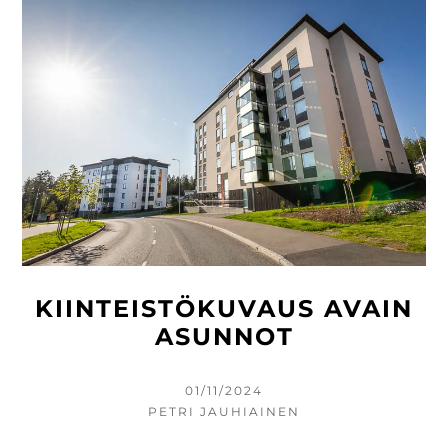
KIINTEISTÖKUVAUS AVAIN
ASUNNOT
KIRJOITETTU
01/11/2024
KIRJOITTAJA
PETRI JAUHIAINEN