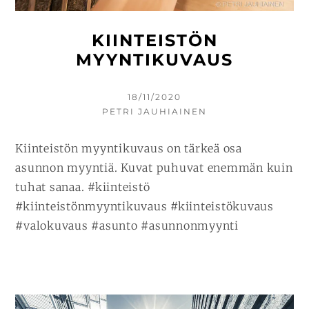
KIINTEISTÖN
MYYNTIKUVAUS
KIRJOITETTU
18/11/2020
KIRJOITTAJA
PETRI JAUHIAINEN
Kiinteistön myyntikuvaus on tärkeä osa
asunnon myyntiä. Kuvat puhuvat enemmän kuin
tuhat sanaa. #kiinteistö
#kiinteistönmyyntikuvaus #kiinteistökuvaus
#valokuvaus #asunto #asunnonmyynti