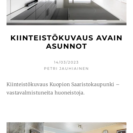
KIINTEISTÖKUVAUS AVAIN
ASUNNOT
KIRJOITETTU
14/03/2023
KIRJOITTAJA
PETRI JAUHIAINEN
Kiinteistökuvaus Kuopion Saaristokaupunki –
vastavalmistuneita huoneistoja.