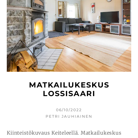
MATKAILUKESKUS
LOSSISAARI
KIRJOITETTU
06/10/2022
KIRJOITTAJA
PETRI JAUHIAINEN
Kiinteistökuvaus Keiteleellä. Matkailukeskus