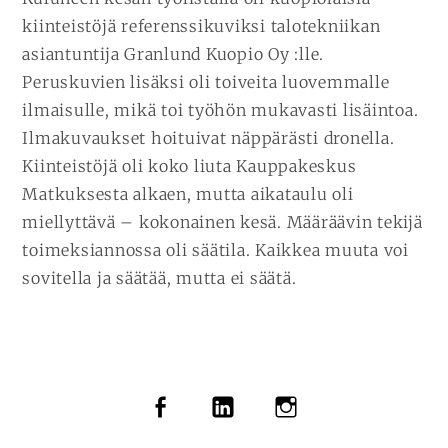
kiinteistöjä referenssikuviksi talotekniikan
asiantuntija Granlund Kuopio Oy :lle.
Peruskuvien lisäksi oli toiveita luovemmalle
ilmaisulle, mikä toi työhön mukavasti lisäintoa.
Ilmakuvaukset hoituivat näppärästi dronella.
Kiinteistöjä oli koko liuta Kauppakeskus
Matkuksesta alkaen, mutta aikataulu oli
miellyttävä – kokonainen kesä. Määräävin tekijä
toimeksiannossa oli säätila. Kaikkea muuta voi
sovitella ja säätää, mutta ei säätä.
SOMEVALIKKO
FACEBOOK
LINKEDIN
INSTAGRAM