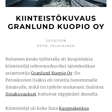
KIINTEISTÖKUVAUS
GRANLUND KUOPIO OY
KIRJOITETTU
25/10/2018
KIRJOITTAJA
PETRI JAUHIAINEN
Kuluneen kesän työlistalla oli kuopiolaisia
kiinteistöjä referenssikuviksi talotekniikan
asiantuntija
Granlund Kuopio Oy
:lle.
Peruskuvien lisäksi oli toiveita luovemmalle
ilmaisulle, mikä toi työhön mukavasti lisäintoa.
Ilmakuvaukset
hoituivat näppärästi dronella.
Kiinteistöjä oli koko liuta
Kauppakeskus