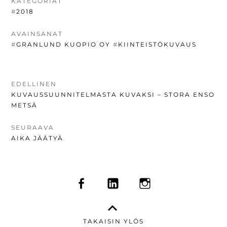
KATEGORIAT
#
2018
AVAINSANAT
#
GRANLUND KUOPIO OY
#
KIINTEISTÖKUVAUS
ARTIKKELIEN
EDELLINEN
EDELLINEN
KUVAUSSUUNNITELMASTA KUVAKSI – STORA ENSO
SELAUS
UUTINEN:
METSÄ
SEURAAVA
SEURAAVA
AIKA JÄÄTYÄ
UUTINEN:
SOMEVALIKKO
FACEBOOK
LINKEDIN
INSTAGRAM
TAKAISIN YLÖS