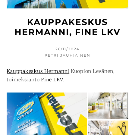
KAUPPAKESKUS
HERMANNI, FINE LKV
KIRJOITETTU
26/11/2024
KIRJOITTAJA
PETRI JAUHIAINEN
Kauppakeskus Hermanni
Kuopion Levänen,
toimeksianto
Fine LKV
.