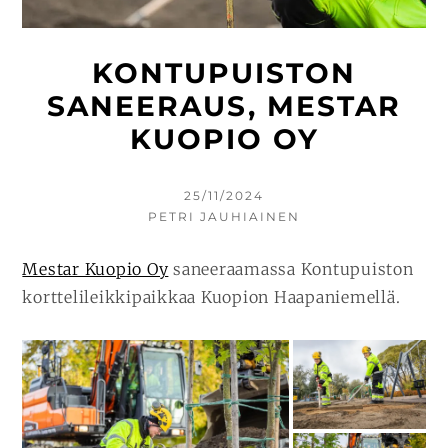
KONTUPUISTON
SANEERAUS, MESTAR
KUOPIO OY
KIRJOITETTU
25/11/2024
KIRJOITTAJA
PETRI JAUHIAINEN
Mestar Kuopio Oy
saneeraamassa Kontupuiston
korttelileikkipaikkaa Kuopion Haapaniemellä.