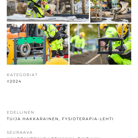
KATEGORIAT
#
2024
ARTIKKELIEN
EDELLINEN
EDELLINEN
TUIJA HAKKARAINEN, FYSIOTERAPIA-LEHTI
SELAUS
UUTINEN:
SEURAAVA