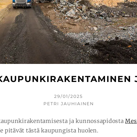
 KAUPUNKIRAKENTAMINEN 
KIRJOITETTU
29/01/2025
KIRJOITTAJA
PETRI JAUHIAINEN
kaupunkirakentamisesta ja kunnossapidosta
Mes
He pitävät tästä kaupungista huolen.