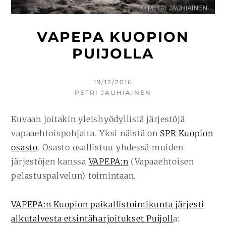
VAPEPA KUOPION
PUIJOLLA
KIRJOITETTU
19/12/2016
KIRJOITTAJA
PETRI JAUHIAINEN
Kuvaan joitakin yleishyödyllisiä järjestöjä
vapaaehtoispohjalta. Yksi näistä on
SPR Kuopion
osasto
. Osasto osallistuu yhdessä muiden
järjestöjen kanssa
VAPEPA:n
(Vapaaehtoisen
pelastuspalvelun) toimintaan.
VAPEPA:n Kuopion paikallistoimikunta järjesti
alkutalvesta etsintäharjoitukset Puijoll
a: