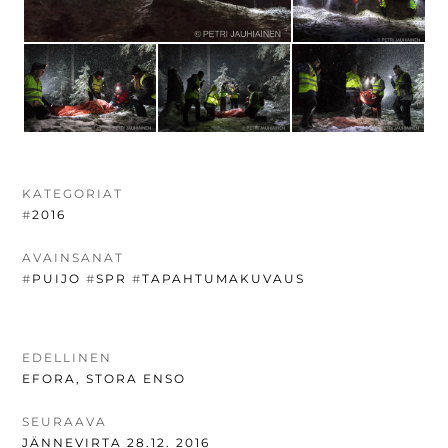
KATEGORIAT
#
2016
AVAINSANAT
#
PUIJO
#
SPR
#
TAPAHTUMAKUVAUS
ARTIKKELIEN
EDELLINEN
EDELLINEN
EFORA, STORA ENSO
SELAUS
UUTINEN:
SEURAAVA
SEURAAVA
JÄNNEVIRTA 28.12. 2016