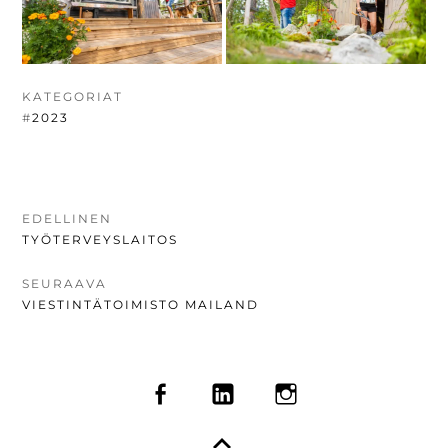
KATEGORIAT
#
2023
ARTIKKELIEN
EDELLINEN
EDELLINEN
TYÖTERVEYSLAITOS
SELAUS
UUTINEN:
SEURAAVA
SEURAAVA
VIESTINTÄTOIMISTO MAILAND
UUTINEN:
SOMEVALIKKO
FACEBOOK
LINKEDIN
INSTAGRAM