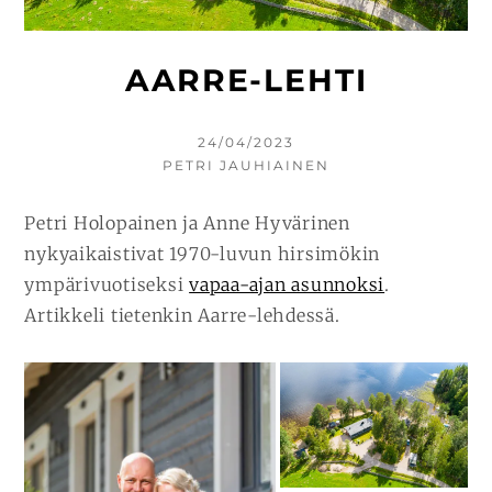
AARRE-LEHTI
KIRJOITETTU
24/04/2023
KIRJOITTAJA
PETRI JAUHIAINEN
Petri Holopainen ja Anne Hyvärinen
nykyaikaistivat 1970-luvun hirsimökin
ympärivuotiseksi
vapaa-ajan asunnoksi
.
Artikkeli tietenkin Aarre-lehdessä.