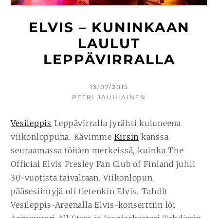
ELVIS – KUNINKAAN
LAULUT
LEPPÄVIRRALLA
KIRJOITETTU
13/07/2015
KIRJOITTAJA
PETRI JAUHIAINEN
Vesileppis
Leppävirralla jyrähti kuluneena
viikonloppuna. Kävimme
Kirsin
kanssa
seuraamassa töiden merkeissä, kuinka The
Official Elvis Presley Fan Club of Finland juhli
30-vuotista taivaltaan. Viikonlopun
pääsesiintyjä oli tietenkin Elvis. Tahdit
Vesileppis-Areenalla Elvis-konserttiin löi