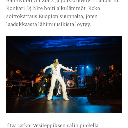
Aamuvuori All Stars ja Jousiorkesteri Tahdistin.
Konkari Dj Nite hoiti alkulämmöt. Koko
soittokattaus Kuopion suunnalta, joten
laadukkaasta lähimuusikista löytyy.
Iltaa jatkoi Vesileppiksen salin puolella