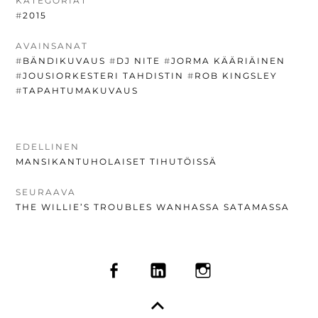
KATEGORIAT
#
2015
AVAINSANAT
#
BÄNDIKUVAUS
#
DJ NITE
#
JORMA KÄÄRIÄINEN
#
JOUSIORKESTERI TAHDISTIN
#
ROB KINGSLEY
#
TAPAHTUMAKUVAUS
ARTIKKELIEN
EDELLINEN
EDELLINEN
MANSIKANTUHOLAISET TIHUTÖISSÄ
SELAUS
UUTINEN:
SEURAAVA
SEURAAVA
THE WILLIE’S TROUBLES WANHASSA SATAMASSA
UUTINEN:
SOMEVALIKKO
FACEBOOK
LINKEDIN
INSTAGRAM