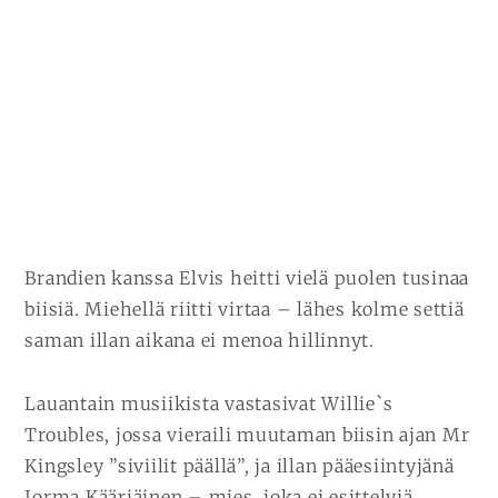
Brandien kanssa Elvis heitti vielä puolen tusinaa
biisiä. Miehellä riitti virtaa – lähes kolme settiä
saman illan aikana ei menoa hillinnyt.
Lauantain musiikista vastasivat Willie`s
Troubles, jossa vieraili muutaman biisin ajan Mr
Kingsley ”siviilit päällä”, ja illan pääesiintyjänä
Jorma Kääriäinen – mies, joka ei esittelyjä