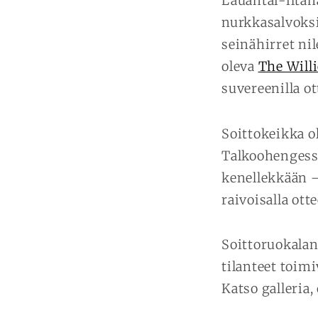
Lauantai-iltan
nurkkasalvoks
seinähirret nil
oleva
The Willi
suvereenilla ot
Soittokeikka o
Talkoohengessä
kenellekkään – 
raivoisalla otte
Soittoruokalan 
tilanteet toim
Katso galleria,