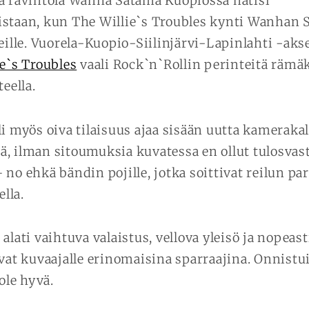
a ravintola Wanha Satama Kuopiossa natisi
istaan, kun The Willie`s Troubles kynti Wanhan
eille.
Vuorela-
Kuopio-Siilinjärvi-Lapinlahti
-akse
e`s Troubles
vaali Rock`n`Rollin perinteitä rämäk
teella.
li myös oiva tilaisuus ajaa sisään uutta kamerakal
, ilman sitoumuksia kuvatessa en ollut tulosvas
no ehkä bändin pojille, jotka soittivat reilun pa
ella.
alati vaihtuva valaistus, vellova yleisö ja nopeas
ivat kuvaajalle erinomaisina sparraajina. Onnistu
 ole hyvä.