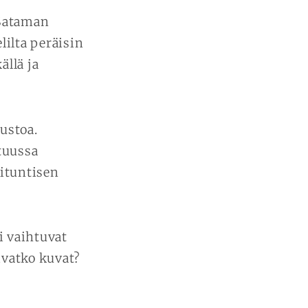
 Sataman
lilta peräisin
ällä ja
ustoa.
tuussa
rituntisen
ti vaihtuvat
ivatko kuvat?