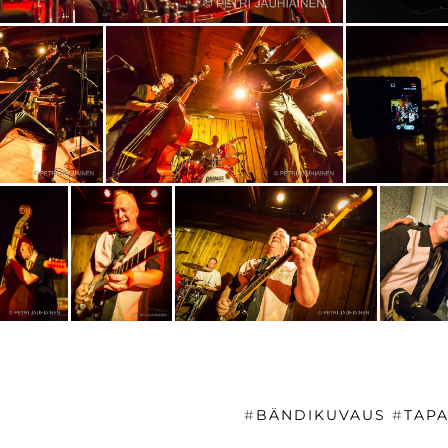
#
BÄNDIKUVAUS
#
TAP