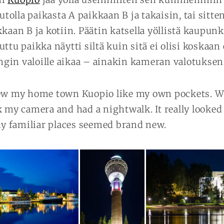
autolla paikasta A paikkaan B ja takaisin, tai sitte
kkaan B ja kotiin. Päätin katsella yöllistä kaupu
ttu paikka näytti siltä kuin sitä ei olisi koskaa
in valoille aikaa – ainakin kameran valotuksen
new my home town Kuopio like my own pockets. 
k my camera and had a nightwalk. It really looked 
 familiar places seemed brand new.