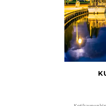
K
Kotikaupunki