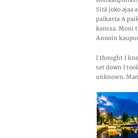
Sitä joko ajaa 
paikasta A pai
kanssa. Moni tu
Annoin kaupung
I thought I k
set down I too
unknown. Many