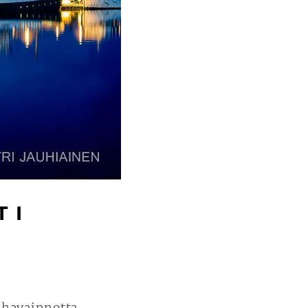
 I
havainnotta.