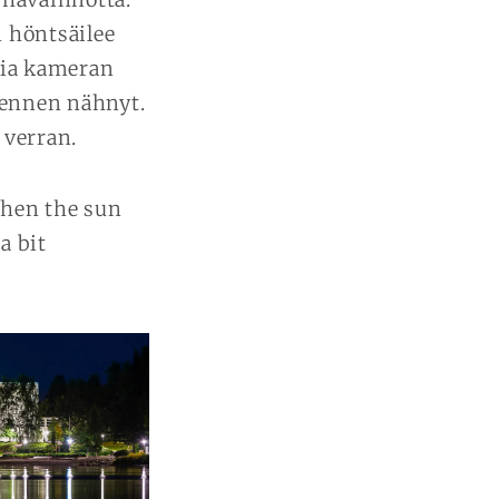
n höntsäilee
nkia kameran
n ennen nähnyt.
 verran.
When the sun
a bit