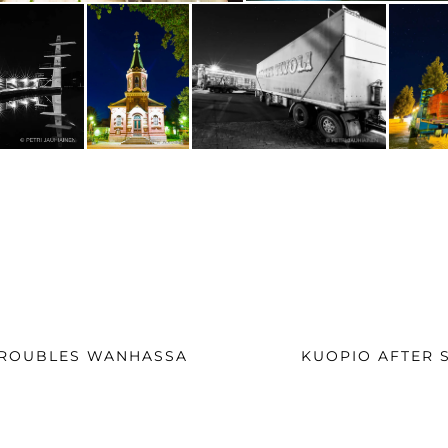
LIEN
SEURAAVA
 TROUBLES WANHASSA
KUOPIO AFTER S
UUTINEN: