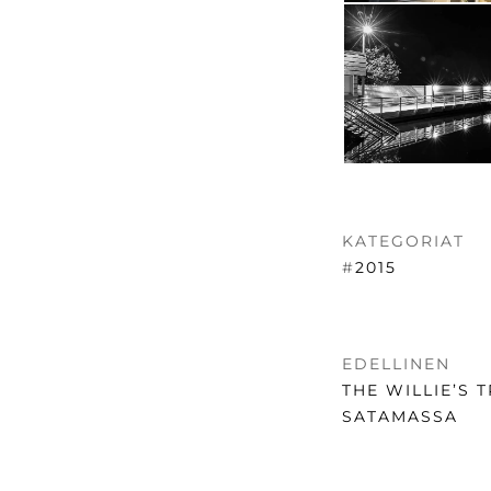
KATEGORIAT
#
2015
ARTIKKE
EDELLINEN
SELAUS
EDELLINEN
THE WILLIE’S
UUTINEN:
SATAMASSA