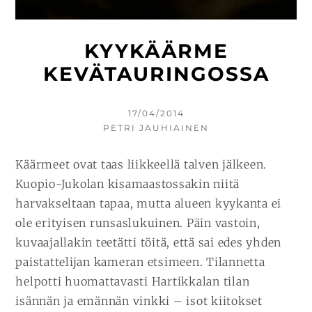
KYYKÄÄRME
KEVÄTAURINGOSSA
KIRJOITETTU
17/04/2014
KIRJOITTAJA
PETRI JAUHIAINEN
Käärmeet ovat taas liikkeellä talven jälkeen.
Kuopio-Jukolan kisamaastossakin niitä
harvakseltaan tapaa, mutta alueen kyykanta ei
ole erityisen runsaslukuinen. Päin vastoin,
kuvaajallakin teetätti töitä, että sai edes yhden
paistattelijan kameran etsimeen. Tilannetta
helpotti huomattavasti Hartikkalan tilan
isännän ja emännän vinkki – isot kiitokset