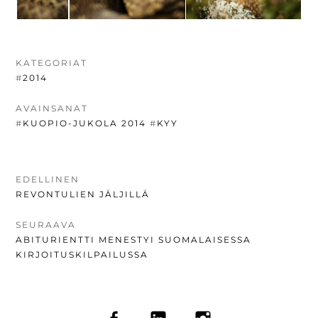
KATEGORIAT
#
2014
AVAINSANAT
#
KUOPIO-JUKOLA 2014
#
KYY
ARTIKKELIEN
EDELLINEN
EDELLINEN
REVONTULIEN JÄLJILLÄ
SELAUS
UUTINEN:
SEURAAVA
SEURAAVA
ABITURIENTTI MENESTYI SUOMALAISESSA
UUTINEN:
KIRJOITUSKILPAILUSSA
FACEBOOK
LINKEDIN
INSTAGRAM