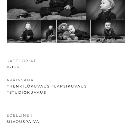
KATEGORIAT
#
2016
AVAINSANAT
#
HENKILÖKUVAUS
#
LAPSIKUVAUS
#
STUDIOKUVAUS
ARTIKKELIEN
EDELLINEN
EDELLINEN
SIIVOUSPÄIVÄ
SELAUS
UUTINEN: