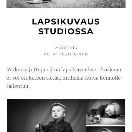
LAPSIKUVAUS
STUDIOSSA
KIRJOITETTU
29/11/2016
KIRJOITTAJA
PETRI JAUHIAINEN
Mukavia juttuja nämä lapsikuvaukset; koskaan
ei voi etukäteen tietää, millaisia kuvia kennolle
tallentuu.