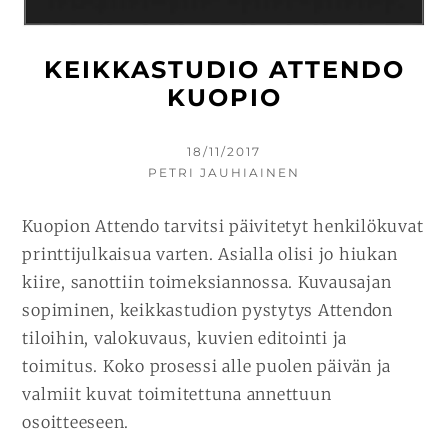
KEIKKASTUDIO ATTENDO
KUOPIO
KIRJOITETTU
18/11/2017
KIRJOITTAJA
PETRI JAUHIAINEN
Kuopion Attendo tarvitsi päivitetyt henkilökuvat
printtijulkaisua varten. Asialla olisi jo hiukan
kiire, sanottiin toimeksiannossa. Kuvausajan
sopiminen, keikkastudion pystytys Attendon
tiloihin, valokuvaus, kuvien editointi ja
toimitus. Koko prosessi alle puolen päivän ja
valmiit kuvat toimitettuna annettuun
osoitteeseen.