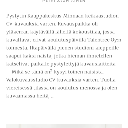
KIRJOITTAJA
PETRI JAUHIAINEN
Pystytin Kauppakeskus Minnaan keikkastudion
CV-kuvauksia varten. Kuvauspaikka oli
yläkerran käytävällä lähellä kokoustilaa, jossa
kuvattavat olivat koulutuspäivillä Talentree Oy:n
toimesta. Iltapäivällä pienen studioni kieppeille
saapui kaksi naista, jotka hieman ihmetellen
katselivat paikalle pystytettyjä kuvauslaitteita.
– Mikä se tämä on? kysyi toinen naisista. –
Valokuvausstudio CV-kuvauksia varten. Tuolla
viereisessä tilassa on koulutus menossa ja olen
JATKA
kuvaamassa heitä,
…
LUKEMISTA
CV-
KUVAUS
KAUPPAKESKUS