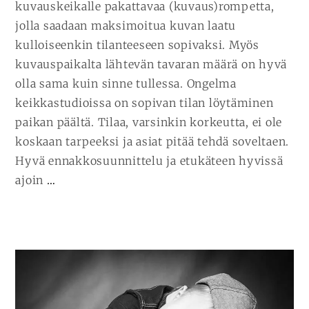
kuvauskeikalle pakattavaa (kuvaus)rompetta,
jolla saadaan maksimoitua kuvan laatu
kulloiseenkin tilanteeseen sopivaksi. Myös
kuvauspaikalta lähtevän tavaran määrä on hyvä
olla sama kuin sinne tullessa. Ongelma
keikkastudioissa on sopivan tilan löytäminen
paikan päältä. Tilaa, varsinkin korkeutta, ei ole
koskaan tarpeeksi ja asiat pitää tehdä soveltaen.
Hyvä ennakkosuunnittelu ja etukäteen hyvissä
JATKA
ajoin
…
LUKEMISTA
OSUUSPANKKI
HOTELLI
KOLI