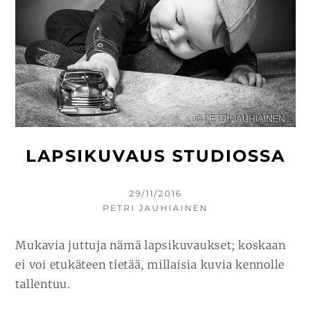
LAPSIKUVAUS STUDIOSSA
KIRJOITETTU
29/11/2016
KIRJOITTAJA
PETRI JAUHIAINEN
Mukavia juttuja nämä lapsikuvaukset; koskaan
ei voi etukäteen tietää, millaisia kuvia kennolle
tallentuu.