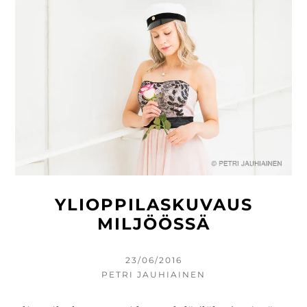
MINNA
YLIOPPILASKUVAUS
MILJÖÖSSÄ
KIRJOITETTU
23/06/2016
KIRJOITTAJA
PETRI JAUHIAINEN