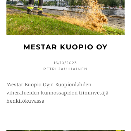
MESTAR KUOPIO OY
KIRJOITETTU
16/10/2023
KIRJOITTAJA
PETRI JAUHIAINEN
Mestar Kuopio Oy:n Kuopionlahden
viheralueiden kunnossapidon tiiminvetäjä
henkilökuvassa.