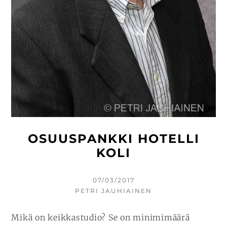
OSUUSPANKKI HOTELLI
KOLI
KIRJOITETTU
07/03/2017
KIRJOITTAJA
PETRI JAUHIAINEN
Mikä on keikkastudio? Se on minimimäärä