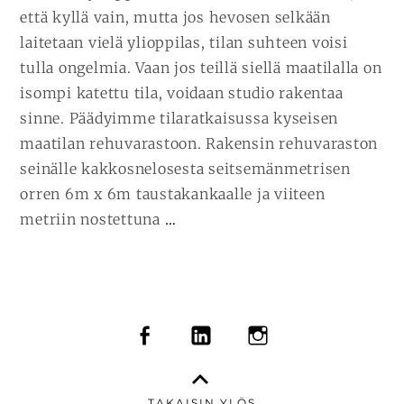
että kyllä vain, mutta jos hevosen selkään
laitetaan vielä ylioppilas, tilan suhteen voisi
tulla ongelmia. Vaan jos teillä siellä maatilalla on
isompi katettu tila, voidaan studio rakentaa
sinne. Päädyimme tilaratkaisussa kyseisen
maatilan rehuvarastoon. Rakensin rehuvaraston
seinälle kakkosnelosesta seitsemänmetrisen
orren 6m x 6m taustakankaalle ja viiteen
JATKA
metriin nostettuna
…
LUKEMISTA
YLIOPPILASKUVAUS
JA
HARRASTUS
SOMEVALIKKO
FACEBOOK
LINKEDIN
INSTAGRAM
(OSA
II)
TAKAISIN YLÖS