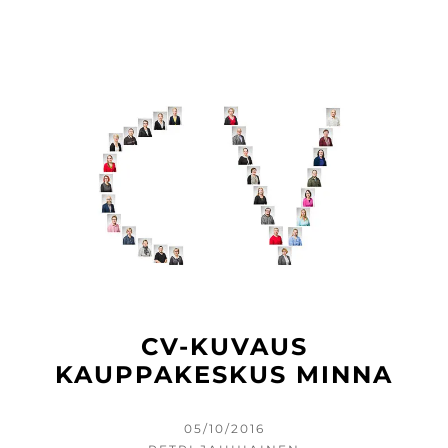
CV-KUVAUS
KAUPPAKESKUS MINNA
KIRJOITETTU
05/10/2016