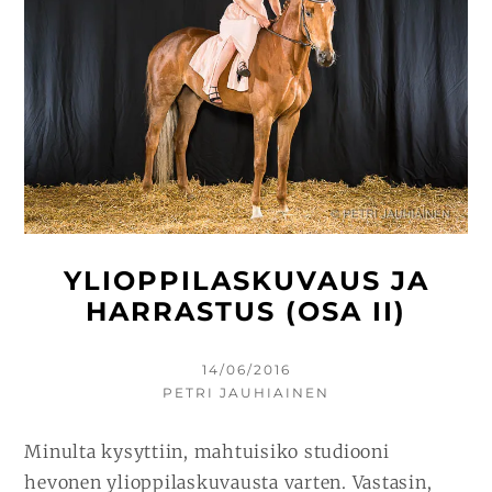
YLIOPPILASKUVAUS JA
HARRASTUS (OSA II)
KIRJOITETTU
14/06/2016
KIRJOITTAJA
PETRI JAUHIAINEN
Minulta kysyttiin, mahtuisiko studiooni
hevonen ylioppilaskuvausta varten. Vastasin,