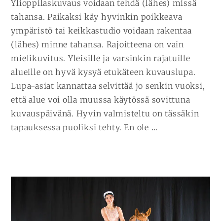
Ylioppilaskuvaus voidaan tehdä (lähes) missä
tahansa. Paikaksi käy hyvinkin poikkeava
ympäristö tai keikkastudio voidaan rakentaa
(lähes) minne tahansa. Rajoitteena on vain
mielikuvitus. Yleisille ja varsinkin rajatuille
alueille on hyvä kysyä etukäteen kuvauslupa.
Lupa-asiat kannattaa selvittää jo senkin vuoksi,
että alue voi olla muussa käytössä sovittuna
kuvauspäivänä. Hyvin valmisteltu on tässäkin
JATKA
tapauksessa puoliksi tehty. En ole
…
LUKEMISTA
YLIOPPILAS
MILJÖÖSSÄ