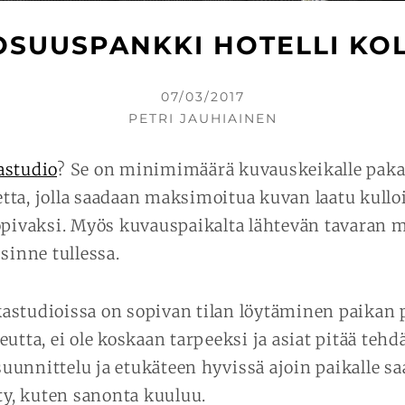
OSUUSPANKKI HOTELLI KOL
KIRJOITETTU
07/03/2017
KIRJOITTAJA
PETRI JAUHIAINEN
astudio
? Se on minimimäärä kuvauskeikalle paka
ta, jolla saadaan maksimoitua kuvan laatu kullo
opivaksi. Myös kuvauspaikalta lähtevän tavaran 
sinne tullessa.
studioissa on sopivan tilan löytäminen paikan pä
utta, ei ole koskaan tarpeeksi ja asiat pitää tehd
unnittelu ja etukäteen hyvissä ajoin paikalle 
hty, kuten sanonta kuuluu.