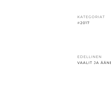
KATEGORIAT
#
2017
ARTIKKE
EDELLINEN
SELAUS
EDELLINEN
VAALIT JA ÄÄ
UUTINEN:
SOMEVALIKKO