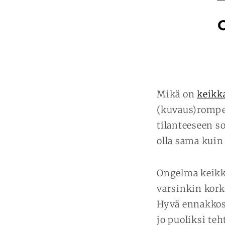
Mikä on
keikk
(kuvaus)rompet
tilanteeseen s
olla sama kuin 
Ongelma keikka
varsinkin korke
Hyvä ennakkosu
jo puoliksi te