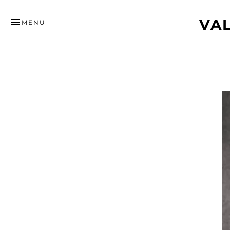
HYPPÄÄ
VA
SISÄLTÖÖN
MENU