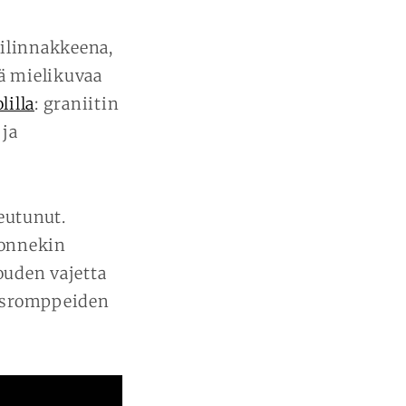
ilinnakkeena,
tä mielikuvaa
lilla
: graniitin
 ja
eutunut.
jonnekin
uden vajetta
usromppeiden