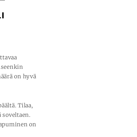
I
ttavaa
iseenkin
määrä on hyvä
ältä. Tilaa,
ä soveltaen.
saapuminen on