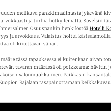
psuuden melikuva pankkimaailmasta jykevänä kiv
 arvokkaasti ja turhia hötkyilemättä. Sovelsin tä
ehmersalmen Osuuspankin henkilöstöä
Hotelli Ko
yys ja arvokkuus. Valaistus hoitui käsisalamoilla
taa oli kiitettävän vähän.
määre tässä tapauksessa ei kuitenkaan aivan tot
htevän tavaran määrässä oli poikkeama: hävitin 
näköisen valonmuokkaimen. Paikkasin kansantalo
 Kuopion Rajalaan tasapainottamaan keikkakuva