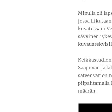
Minulla oli la
jossa liikutaan
kuvatessani V
sävyinen jykev
kuvausrekvisiit
Keikkastudion 
Saapuvan ja lä
sateenvarjon 
piipahtamalla
määrän.