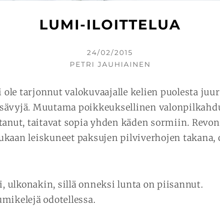
LUMI-ILOITTELUA
KIRJOITETTU
24/02/2015
KIRJOITTAJA
PETRI JAUHIAINEN
i ole tarjonnut valokuvaajalle kelien puolesta ju
sävyjä. Muutama poikkeuksellinen valonpilkahdu
tanut, taitavat sopia yhden käden sormiin. Revon
kaan leiskuneet paksujen pilviverhojen takana, 
i, ulkonakin, sillä onneksi lunta on piisannut.
mikelejä odotellessa.