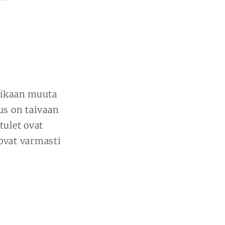
urikaan muuta
s on taivaan
tulet ovat
ovat varmasti