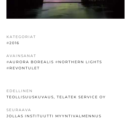
KATEGORIAT
#
2016
AVAINSANAT
#
AURORA BOREALIS
#
NORTHERN LIGHTS
#
REVONTULET
ARTIKKELIEN
EDELLINEN
EDELLINEN
TEOLLISUUSKUVAUS, TELATEK SERVICE OY
SELAUS
UUTINEN:
SEURAAVA
SEURAAVA
JOLLAS INSTITUUTTI MYYNTIVALMENNUS
UUTINEN: