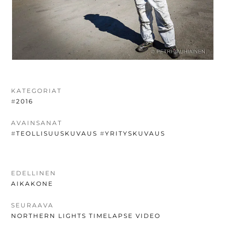
KATEGORIAT
#
2016
AVAINSANAT
#
TEOLLISUUSKUVAUS
#
YRITYSKUVAUS
ARTIKKELIEN
EDELLINEN
EDELLINEN
AIKAKONE
SELAUS
UUTINEN:
SEURAAVA
SEURAAVA
NORTHERN LIGHTS TIMELAPSE VIDEO