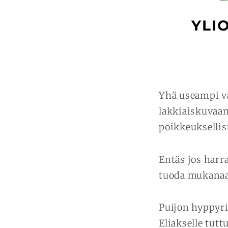
YLI
Yhä useampi v
lakkiaiskuvaan
poikkeuksellis
Entäs jos harr
tuoda mukanaa
Puijon hyppyr
Eliakselle tutt