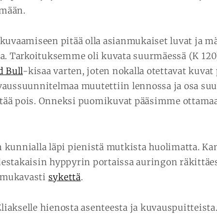
mään.
kuvaamiseen pitää olla asianmukaiset luvat ja mä
a. Tarkoituksemme oli kuvata suurmäessä (K 120),
d Bull
-kisaa varten, joten nokalla otettavat kuvat 
aussuunnitelmaa muutettiin lennossa ja osa suu
jättää pois. Onneksi puomikuvat pääsimme ottam
 kunnialla läpi pienistä mutkista huolimatta. K
stakaisin hyppyrin portaissa auringon räkittäes
i mukavasti
sykettä
.
Eliakselle hienosta asenteesta ja kuvauspuitteista