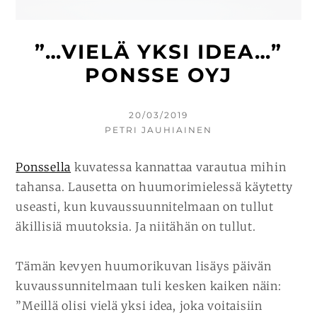
”…VIELÄ YKSI IDEA…”
PONSSE OYJ
KIRJOITETTU
20/03/2019
KIRJOITTAJA
PETRI JAUHIAINEN
Ponssella
kuvatessa kannattaa varautua mihin
tahansa. Lausetta on huumorimielessä käytetty
useasti, kun kuvaussuunnitelmaan on tullut
äkillisiä muutoksia. Ja niitähän on tullut.
Tämän kevyen huumorikuvan lisäys päivän
kuvaussunnitelmaan tuli kesken kaiken näin:
”Meillä olisi vielä yksi idea, joka voitaisiin