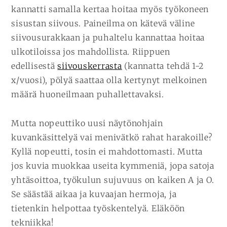
kannatti samalla kertaa hoitaa myös työkoneen
sisustan siivous. Paineilma on kätevä väline
siivousurakkaan ja puhaltelu kannattaa hoitaa
ulkotiloissa jos mahdollista. Riippuen
edellisestä
siivouskerrasta
(kannatta tehdä 1-2
x/vuosi), pölyä saattaa olla kertynyt melkoinen
määrä huoneilmaan puhallettavaksi.
Mutta nopeuttiko uusi näytönohjain
kuvankäsittelyä vai menivätkö rahat harakoille?
Kyllä nopeutti, tosin ei mahdottomasti. Mutta
jos kuvia muokkaa useita kymmeniä, jopa satoja
yhtäsoittoa, työkulun sujuvuus on kaiken A ja O.
Se säästää aikaa ja kuvaajan hermoja, ja
tietenkin helpottaa työskentelyä. Eläköön
tekniikka!