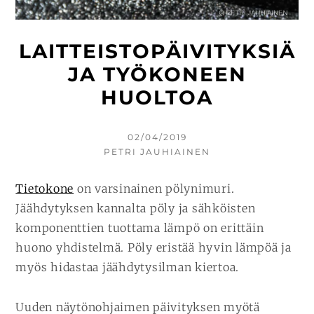
LAITTEISTOPÄIVITYKSIÄ
JA TYÖKONEEN
HUOLTOA
KIRJOITETTU
02/04/2019
KIRJOITTAJA
PETRI JAUHIAINEN
Tietokone
on varsinainen pölynimuri.
Jäähdytyksen kannalta pöly ja sähköisten
komponenttien tuottama lämpö on erittäin
huono yhdistelmä. Pöly eristää hyvin lämpöä ja
myös hidastaa jäähdytysilman kiertoa.
Uuden näytönohjaimen päivityksen myötä